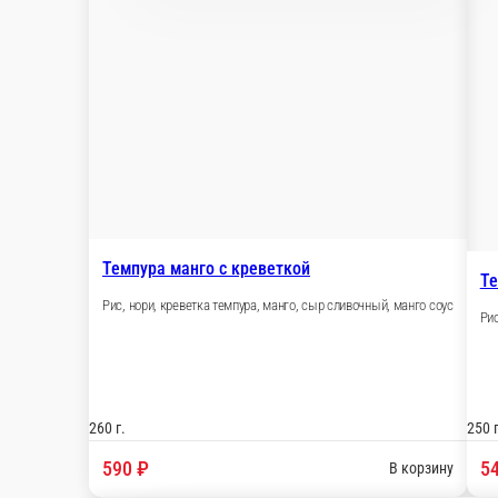
Рис, нори, лосось, сыр сливочный, спайс соус
245 г.
560 ₽
В корзину