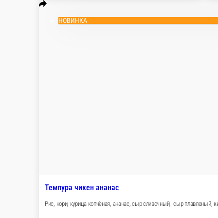
Темпура с лососем
Рис, нори, лосось жаренный, сыр сливочный, со
250 г.
560 ₽
В корзи