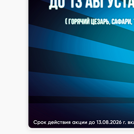
стоим. доставки
Популярное
Холодные роллы
Маленькие рол
авокадо
Острое
НОВИНКА