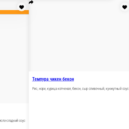
ус
Темпура манго с креветкой
Рис, нори, креветка темпура, манго, сыр сливочный, ма
260 г.
590 ₽
ну
В 