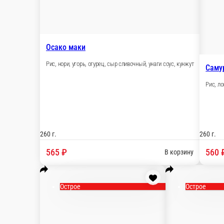
авокадо
НОВИНКА
Самурай
Рис, лосось, авокадо, сыр сливочный, кунжутный