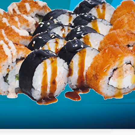
роллам
Позиции
Десерты
Креветки