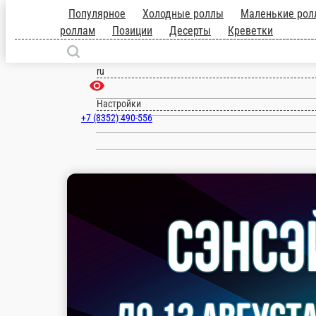
Новочебоксарск
ru
Настройки
+7 (8352) 490-556
2 400 ₽
мин. сумма заказа
Бесплатно