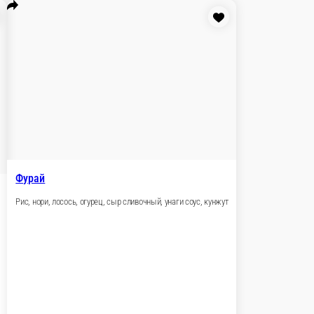
нго соус
корзину