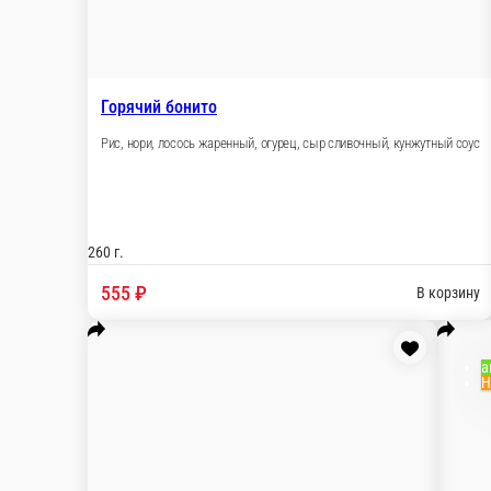
Горячий Чиз маки
Рис, нори, лосось, огурец, сыр сливочный
Ос
Рис
240 г.
26
555 ₽
5
В корзину