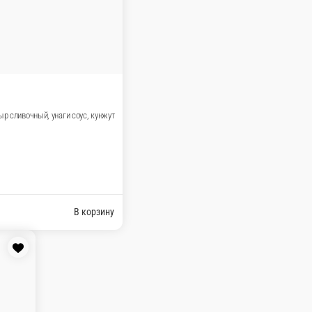
 унаги соус, кунжут