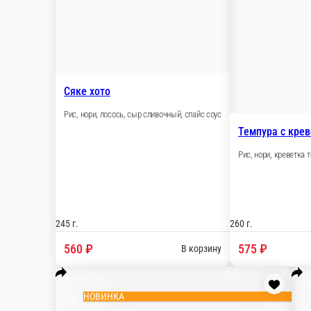
260 г.
560 ₽
В кор
Острое
Сяке хото