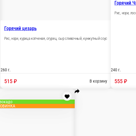
ако маки
, нори, угорь, огурец, сыр сливочный, унаги соус, кунжут
0 г.
65 ₽
В корзину