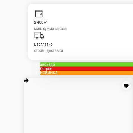
Горячий бонито
Рис, нори, лосось жаренный, огурец, сыр сливо
260 г.
555 ₽