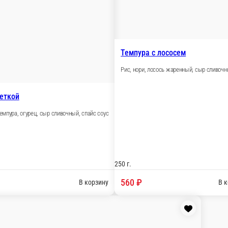
250 г.
575 ₽
зину
Острое