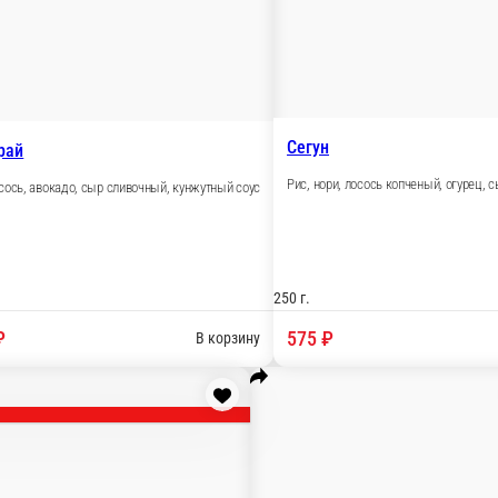
Сегун
 соус
Рис, нори, лосось копченый, огурец, сыр сливочный,