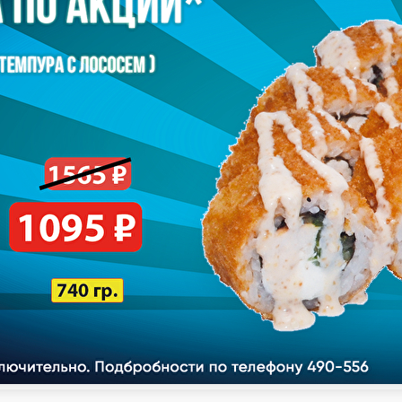
лы
Горячие роллы
Запеченные роллы
Сеты
Дополнительно к 